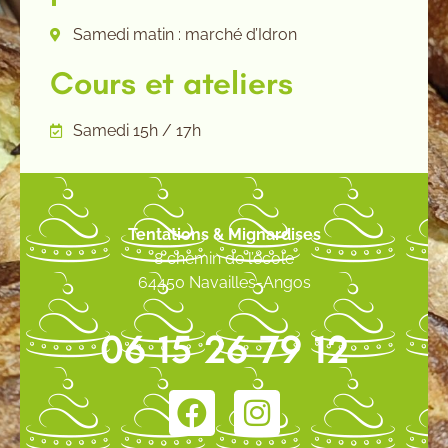
Samedi matin : marché d’Idron
Cours et ateliers
Samedi 15h / 17h
Tentations & Mignardises
8 chemin de l’école
64450 Navailles-Angos
06 15 26 79 12