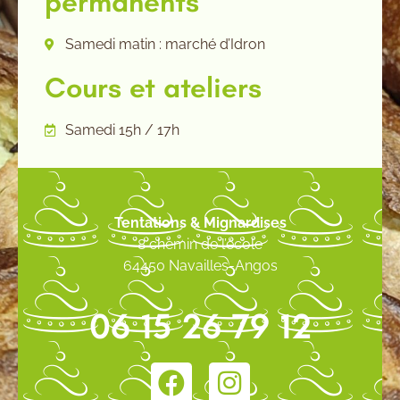
permanents
Samedi matin : marché d’Idron
Cours et ateliers
Samedi 15h / 17h
Tentations & Mignardises
8 chemin de l’école
64450 Navailles-Angos
06 15 26 79 12