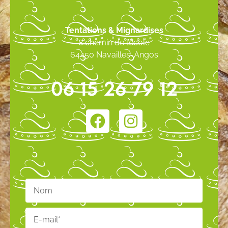
Tentations & Mignardises
8 chemin de l’école
64450 Navailles-Angos
06 15 26 79 12