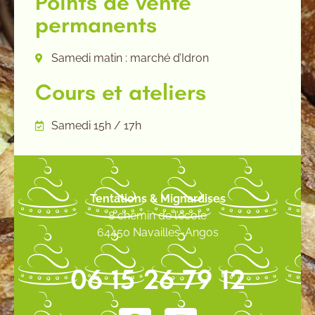
Points de vente
permanents
Samedi matin : marché d’Idron
Cours et ateliers
Samedi 15h / 17h
Tentations & Mignardises
8 chemin de l’école
64450 Navailles-Angos
06 15 26 79 12