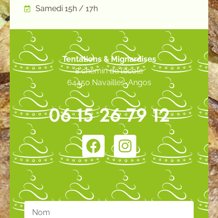
Samedi 15h / 17h
Tentations & Mignardises
8 chemin de l’école
64450 Navailles-Angos
06 15 26 79 12